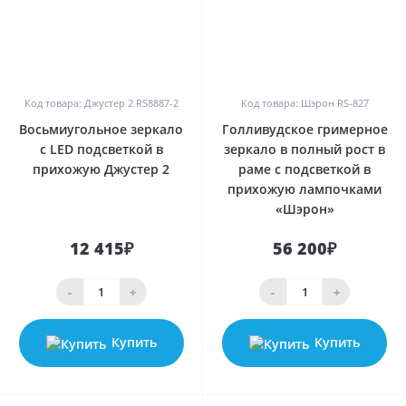
0
0
Код товара: Джустер 2 RS8887-2
Код товара: Шэрон RS-827
Восьмиугольное зеркало
Голливудское гримерное
с LED подсветкой в
зеркало в полный рост в
прихожую Джустер 2
раме с подсветкой в
прихожую лампочками
«Шэрон»
12 415₽
56 200₽
-
+
-
+
Купить
Купить