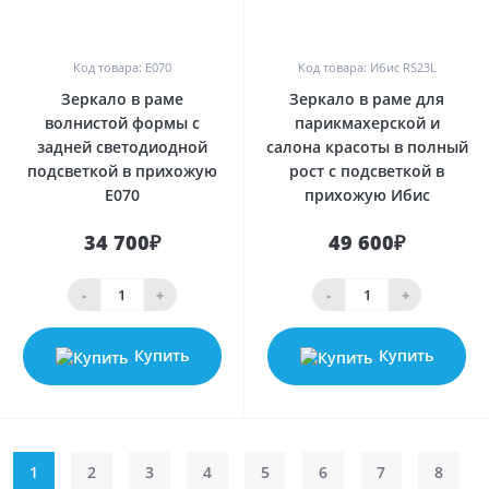
0
0
Код товара: E070
Код товара: Ибис RS23L
Зеркало в раме
Зеркало в раме для
волнистой формы с
парикмахерской и
задней светодиодной
салона красоты в полный
подсветкой в прихожую
рост с подсветкой в
E070
прихожую Ибис
34 700₽
49 600₽
-
+
-
+
Купить
Купить
1
2
3
4
5
6
7
8