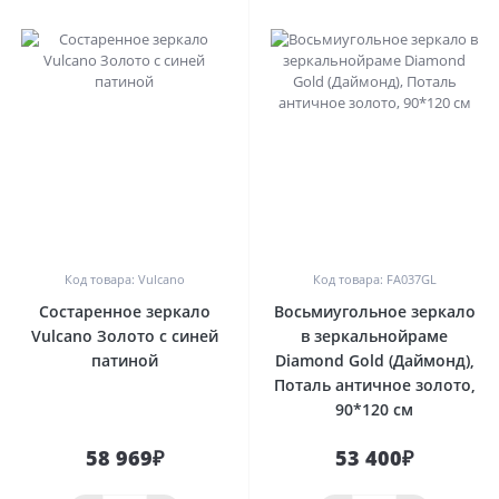
0
0
Код товара: Vulcano
Код товара: FA037GL
Состаренное зеркало
Восьмиугольное зеркало
Vulcano Золото с синей
в зеркальнойраме
патиной
Diamond Gold (Даймонд),
Поталь античное золото,
90*120 см
58 969₽
53 400₽