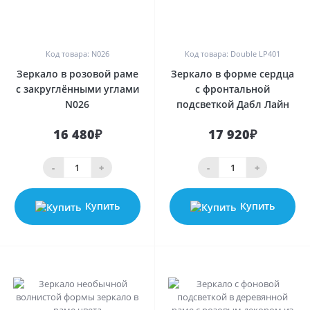
0
0
Код товара: N026
Код товара: Double LP401
Зеркало в розовой раме
Зеркало в форме сердца
с закруглёнными углами
с фронтальной
N026
подсветкой Дабл Лайн
16 480₽
17 920₽
-
+
-
+
Купить
Купить