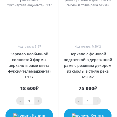
0
0
Код товара: E137
Код товара: MS042
Зеркало необычной
Зеркало с фоновой
волнистой формы
подсветкой в деревянной
зеркало в раме цвета
раме с розовым декором
фуксия(телемаджента)
из смолы в стиле река
E137
MS042
18 600₽
75 000₽
-
+
-
+
Купить
Купить