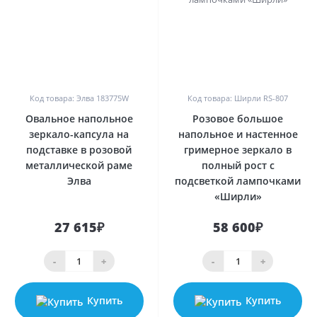
0
0
Код товара: Элва 183775W
Код товара: Ширли RS-807
Овальное напольное
Розовое большое
зеркало-капсула на
напольное и настенное
подставке в розовой
гримерное зеркало в
металлической раме
полный рост с
Элва
подсветкой лампочками
«Ширли»
27 615₽
58 600₽
-
+
-
+
Купить
Купить