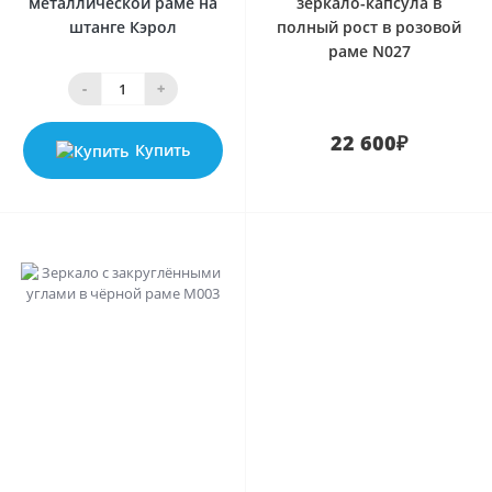
металлической раме на
зеркало-капсула в
штанге Кэрол
полный рост в розовой
раме N027
-
+
22 600₽
Купить
0