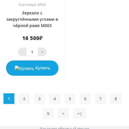
Код товара: M003
Зеркало с
закруглёнными углами в
чёрной раме M003
16 500₽
-
+
Купить
1
2
3
4
5
6
7
8
9
>
>|
Закажите обратный звонок