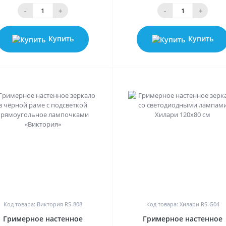
-
+
-
+
Купить
Купить
0
0
Код товара: Виктория RS-808
Код товара: Хилари RS-G04
Гримерное настенное
Гримерное настенное