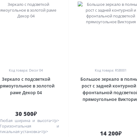
0
0
Код товара: Decor 04
Код товара: RSB001
Зеркало с подсветкой
Большое зеркало в полн
рямоугольное в золотой
рост с задней контурной
раме Декор 04
фронтальной подсветко
прямоугольное Виктори
30 500₽
Любая ширина и высота</p>
>Горизонтальная и
тикальная установка</p>
14 200₽