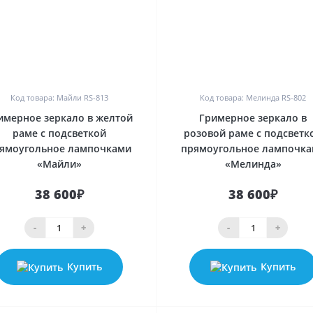
0
0
Код товара: Майли RS-813
Код товара: Мелинда RS-802
имерное зеркало в желтой
Гримерное зеркало в
раме с подсветкой
розовой раме с подсветк
ямоугольное лампочками
прямоугольное лампочк
«Майли»
«Мелинда»
38 600₽
38 600₽
-
+
-
+
Купить
Купить