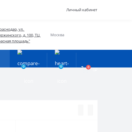
Личный кабинет
раснодар, ул. 
Москва
ржинского, д. 100, ТЦ 
расная площадь"
0
0
0
0₽