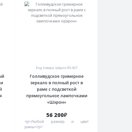
0
Код товара: Шэрон RS-827
ый
Голливудское гримерное
 и
зеркало в полный рост в
й
раме с подсветкой
я
прямоугольное лампочками
«Шэрон»
56 200₽
<p>Любой размер и цвет
рамы</p>