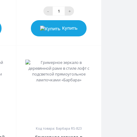
-
+
Купить
0
Код товара: Барбара RS-823