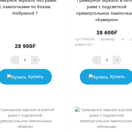
имерное зеркало без рамы
Гримерное зеркало в бел
с лампочками по бокам
раме с подсветкой
Hollywood 7
прямоугольное лампочк
«Камерон»
38 600₽
<p>Любой размер и ц
рамы</p>
28 900₽
-
+
-
+
Купить
Купить