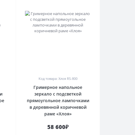
0
Код товара: Хлоя RS-800
Гримерное напольное
 и
зеркало с подсветкой
ое
прямоугольное лампочками
в деревянной коричневой
раме «Хлоя»
58 600₽