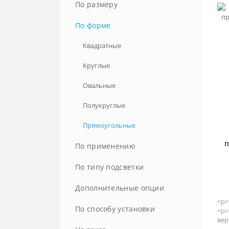
По размеру
100 см
По форме
105 см
Квадратные
110 см
Круглые
120 см
Овальные
130 см
Полукруглые
150 см
Прямоугольные
п
160 см
По применению
170 см
В ванную
По типу подсветки
180 см
В прихожую
LED-подсветка
Дополнительные опции
<p>
190 см
В спальню
Внутренняя подсветка
С блютузом
По способу установки
<p
вер
200 см
Для визажиста
Задняя подсветка
С диммером